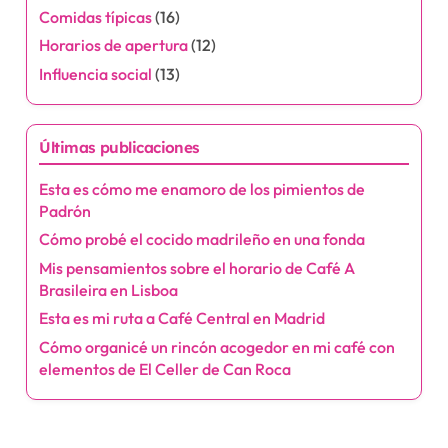
Comidas típicas
(16)
p
Horarios de apertura
(12)
a
Influencia social
(13)
g
Últimas publicaciones
i
Esta es cómo me enamoro de los pimientos de
n
Padrón
a
Cómo probé el cocido madrileño en una fonda
Mis pensamientos sobre el horario de Café A
t
Brasileira en Lisboa
i
Esta es mi ruta a Café Central en Madrid
Cómo organicé un rincón acogedor en mi café con
o
elementos de El Celler de Can Roca
n