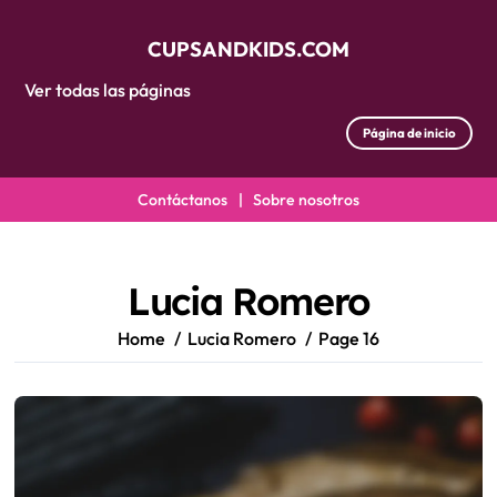
CUPSANDKIDS.COM
Ver todas las páginas
Página de inicio
Contáctanos
|
Sobre nosotros
Skip
to
content
Lucia Romero
Home
Lucia Romero
Page 16