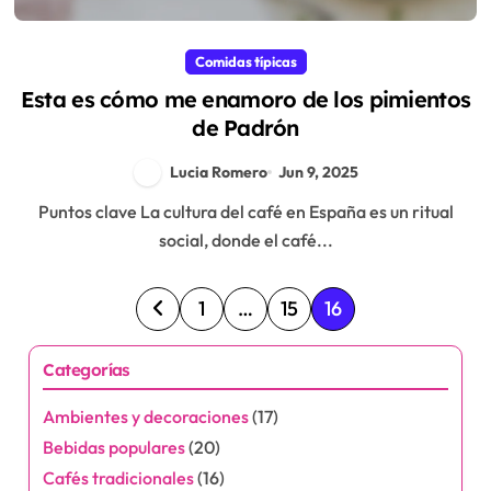
Comidas típicas
Esta es cómo me enamoro de los pimientos
de Padrón
Lucia Romero
Jun 9, 2025
Puntos clave La cultura del café en España es un ritual
social, donde el café...
P
1
…
15
16
o
Categorías
s
Ambientes y decoraciones
(17)
t
Bebidas populares
(20)
s
Cafés tradicionales
(16)