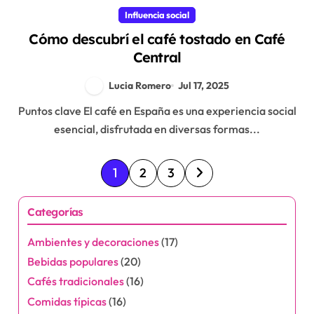
Influencia social
Cómo descubrí el café tostado en Café
Central
Lucia Romero
Jul 17, 2025
Puntos clave El café en España es una experiencia social
esencial, disfrutada en diversas formas...
P
1
2
3
o
Categorías
s
Ambientes y decoraciones
(17)
t
Bebidas populares
(20)
s
Cafés tradicionales
(16)
Comidas típicas
(16)