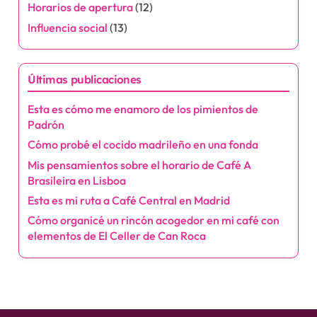
p
Horarios de apertura
(12)
a
Influencia social
(13)
g
Últimas publicaciones
i
Esta es cómo me enamoro de los pimientos de
n
Padrón
a
Cómo probé el cocido madrileño en una fonda
Mis pensamientos sobre el horario de Café A
t
Brasileira en Lisboa
i
Esta es mi ruta a Café Central en Madrid
Cómo organicé un rincón acogedor en mi café con
o
elementos de El Celler de Can Roca
n