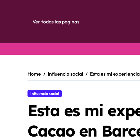
Ver todas las páginas
Skip
to
content
Home
Influencia social
Esta es mi experienci
Influencia social
Esta es mi exp
Cacao en Barc