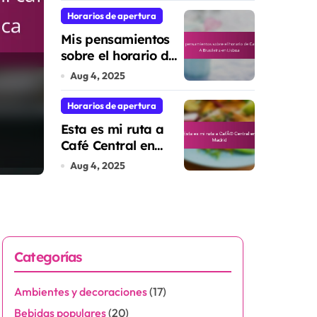
Horarios de apertura
Mis pensamientos
sobre el horario de
Esta es cómo me e
Café A Brasileira en
Aug 4, 2025
Lisboa
los pimientos de P
Horarios de apertura
Esta es mi ruta a
an
Café Central en
Lucia Romero
Aug 5, 2025
Madrid
Aug 4, 2025
Categorías
Ambientes y decoraciones
(17)
Bebidas populares
(20)