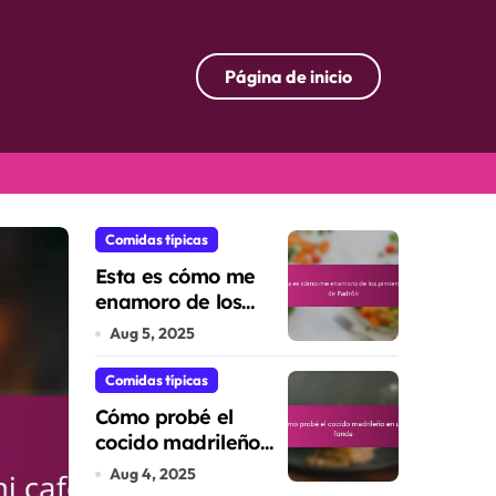
Página de inicio
Comidas típicas
Comidas típicas
Esta es cómo me
enamoro de los
pimientos de
Aug 5, 2025
Padrón
Comidas típicas
Cómo probé el
cocido madrileño
en una fonda
Aug 4, 2025