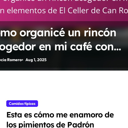
mo organicé un rincón
ogedor en mi café con
ementos de El Celler de C
ucia Romero
Aug 1, 2025
ca
Comidas típicas
Esta es cómo me enamoro de
los pimientos de Padrón