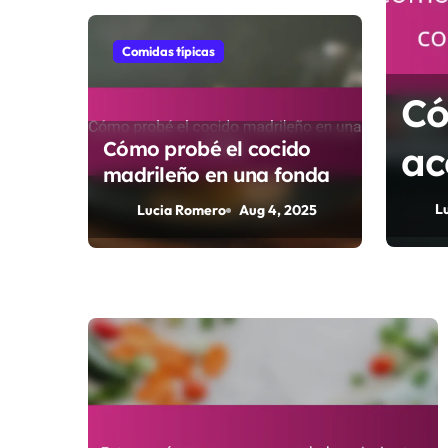
Comidas típicas
 ruta a Café Central
Có
Cómo probé el cocido
ac
madrileño en una fonda
el
025
L
Lucia Romero
Aug 4, 2025
Ro