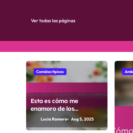
Ver todas las páginas
Skip
to
content
Comidas típicas
Ambi
Esta es cómo me
enamoro de los
pimientos de Padrón
Lucia Romero
Aug 5, 2025