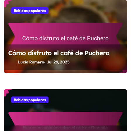
o
Bebidas populares
n
Cómo disfruto el café de Puchero
Lucia Romero
Jul 29, 2025
Bebidas populares