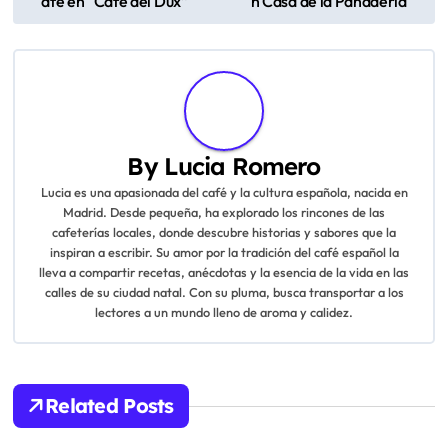
afé en “Café del Dux”
n Casa de la Panaderia
o
s
t
n
By
Lucia Romero
a
Lucia es una apasionada del café y la cultura española, nacida en
Madrid. Desde pequeña, ha explorado los rincones de las
v
cafeterías locales, donde descubre historias y sabores que la
inspiran a escribir. Su amor por la tradición del café español la
i
lleva a compartir recetas, anécdotas y la esencia de la vida en las
calles de su ciudad natal. Con su pluma, busca transportar a los
g
lectores a un mundo lleno de aroma y calidez.
a
t
Related Posts
i