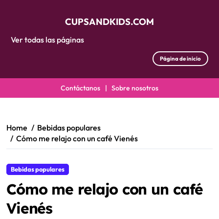
CUPSANDKIDS.COM
Ver todas las páginas
Página de inicio
Contáctanos
|
Sobre nosotros
Skip
to
content
Home
Bebidas populares
Cómo me relajo con un café Vienés
Bebidas populares
Cómo me relajo con un café
Vienés