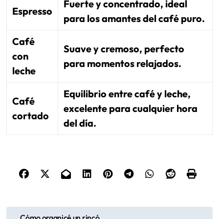
Fuerte y concentrado, ideal
Espresso
para los amantes del café puro.
Café
Suave y cremoso, perfecto
con
para momentos relajados.
leche
Equilibrio entre café y leche,
Café
excelente para cualquier hora
cortado
del día.
P
Cómo organicé un rincó