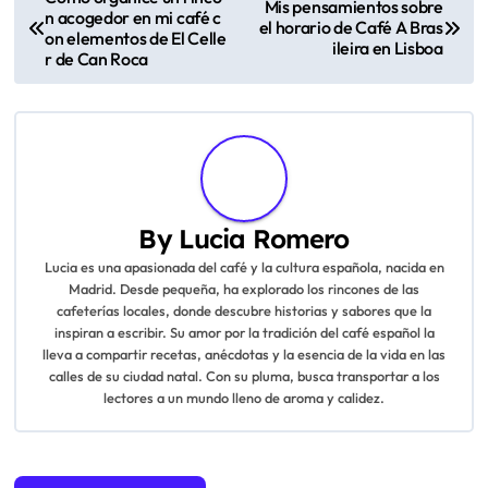
Mis pensamientos sobre
n acogedor en mi café c
o
el horario de Café A Bras
on elementos de El Celle
ileira en Lisboa
r de Can Roca
s
t
n
a
By
Lucia Romero
v
Lucia es una apasionada del café y la cultura española, nacida en
Madrid. Desde pequeña, ha explorado los rincones de las
i
cafeterías locales, donde descubre historias y sabores que la
inspiran a escribir. Su amor por la tradición del café español la
g
lleva a compartir recetas, anécdotas y la esencia de la vida en las
calles de su ciudad natal. Con su pluma, busca transportar a los
a
lectores a un mundo lleno de aroma y calidez.
t
i