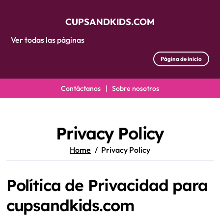
CUPSANDKIDS.COM
Ver todas las páginas
Página de inicio
Contáctanos
|
Sobre nosotros
Skip
to
content
Privacy Policy
Home
Privacy Policy
Política de Privacidad para
cupsandkids.com