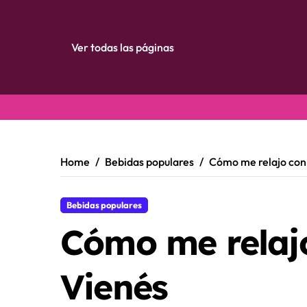
Ver todas las páginas
Skip
to
content
Home
Bebidas populares
Cómo me relajo con
Bebidas populares
Cómo me relajo
Vienés