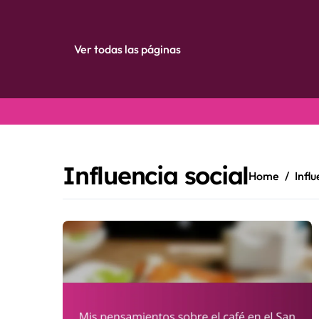
Ver todas las páginas
Skip
to
content
Influencia social
Home
Influ