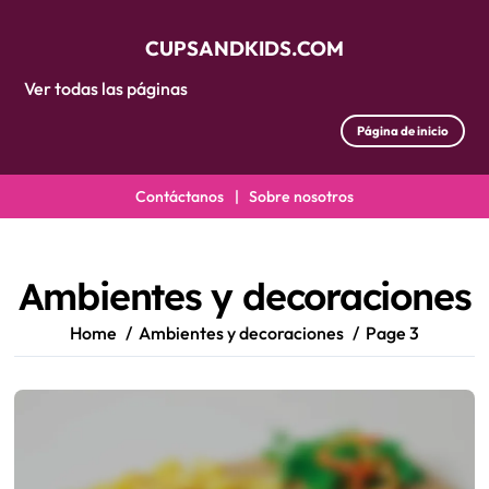
CUPSANDKIDS.COM
Ver todas las páginas
Página de inicio
Contáctanos
|
Sobre nosotros
Skip
to
content
Ambientes y decoraciones
Home
Ambientes y decoraciones
Page 3