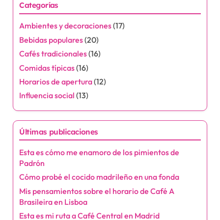
Categorías
s
Ambientes y decoraciones
(17)
t
Bebidas populares
(20)
s
Cafés tradicionales
(16)
Comidas típicas
(16)
p
Horarios de apertura
(12)
a
Influencia social
(13)
g
Últimas publicaciones
i
Esta es cómo me enamoro de los pimientos de
n
Padrón
a
Cómo probé el cocido madrileño en una fonda
Mis pensamientos sobre el horario de Café A
t
Brasileira en Lisboa
i
Esta es mi ruta a Café Central en Madrid