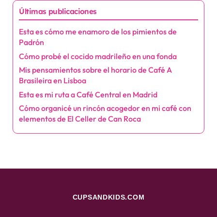
Save my name, email, and website in this browser for the next time I
comment.
Acerca de the Autor
Lucia Romero
Lucia es una apasionada del café y la cultura española, nacida en
Madrid. Desde pequeña, ha explorado los rincones de las
cafeterías locales, donde descubre historias y sabores que la
inspiran a escribir. Su amor por la tradición del café español la
lleva a compartir recetas, anécdotas y la esencia de la vida en
las calles de su ciudad natal. Con su pluma, busca transportar a
los lectores a un mundo lleno de aroma y calidez.
Categorías