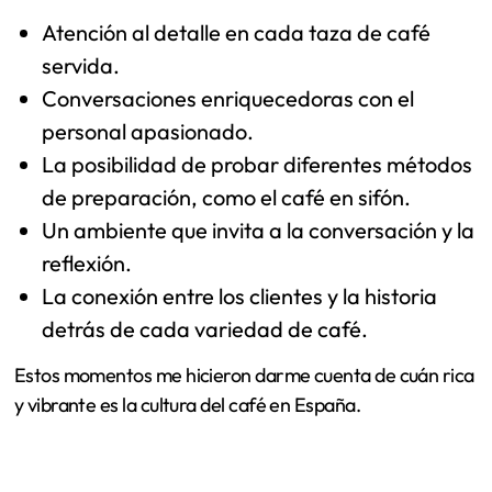
Dux
La experiencia en Café del Dux fue verdaderamente
única. Desde el primer momento que crucé sus puertas,
me sentí envuelto en un ambiente acogedor y auténtico.
Recuerdo claramente cómo el aroma a café recién
molido me hizo sonreír y sentir que había llegado a un
lugar especial.
Mientras me sentaba en una de sus mesas de madera,
disfruté de una charla con el barista, quien compartió su
pasión por cada taza que servía. Me quedó grabado que
en Café del Dux cada café no solo es bebida, sino una
historia. Fue fascinante aprender sobre el origen de sus
granos y el proceso meticuloso de preparación. Aquí hay
algunos puntos destacados de la experiencia: