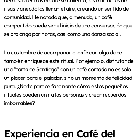
mucho más grande. Recuerdo una vez en Café del Dux,
cómo cada visitante disfrutaba de su taza como si fuera
una ceremonia personal, marcando una pausa en el
ajetreo del día.
Hay algo especial en el momento en que se sirve el café.
El simple acto de esperar mientras el barista lo prepara
se convierte en una oportunidad para conectar con los
demás. Mientras el café se calienta, los murmullos de
risas y anécdotas llenan el aire, creando un sentido de
comunidad. He notado que, a menudo, un café
compartido puede ser el inicio de una conversación que
se prolonga por horas, casi como una danza social.
La costumbre de acompañar el café con algo dulce
también enriquece este ritual. Por ejemplo, disfrutar de
una “tarta de Santiago” con un café cortado no es solo