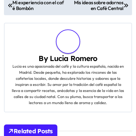
emocionado al escuchar cómo cada variedad aporta su
propio carácter y sabor, lo que hace que cada taza sea
única.
La importancia de la calidad del grano: No
todos los cafés son iguales; aprender sobre
variedades y orígenes me ha hecho apreciar
más cada taza.
La preparación del café como un arte: Ver al
barista en acción me mostró que la técnica
influye mucho en el sabor final.
La cultura local alrededor del café: Disfrutar
de un café en compañía y conversación es
fundamental en la vida social española.
La conexión emocional que genera el café:
Cada taza evoca recuerdos y momentos