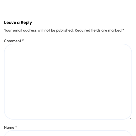
Lucia Romero
Jul 31, 2025
Cafés tradicionales
Cómo celebré mi cumpleaños en
“Café Central”
Lucia Romero
Jul 29, 2025
Cafés tradicionales