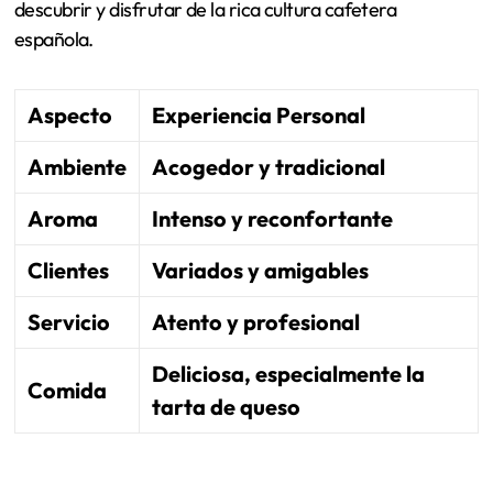
frecuentan, creando un sentido de comunidad que es
difícil de encontrar en otros sitios.
Recuerdo la primera vez que entré. Sentí el aroma del
café recién hecho y una energía vibrante en el aire. Fue
en ese momento, rodeado de gente charlando y
sonriendo, que supe que Café Gijón sería más que una
parada para mí; sería un lugar donde podía volver a
descubrir y disfrutar de la rica cultura cafetera
española.
Aspecto
Experiencia Personal
Ambiente
Acogedor y tradicional
Aroma
Intenso y reconfortante