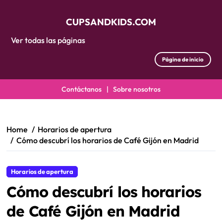
CUPSANDKIDS.COM
Ver todas las páginas
Página de inicio
Contáctanos
|
Sobre nosotros
Skip
to
content
Home
Horarios de apertura
Cómo descubrí los horarios de Café Gijón en Madrid
Horarios de apertura
Cómo descubrí los horarios
de Café Gijón en Madrid