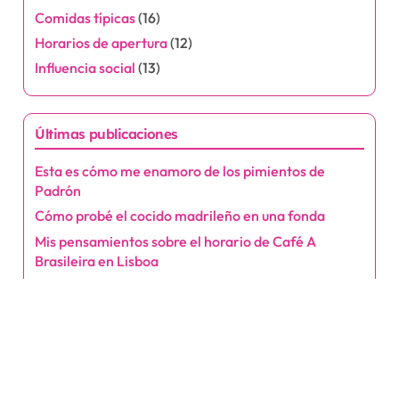
las calles de su ciudad natal. Con su pluma, busca transportar a
los lectores a un mundo lleno de aroma y calidez.
Categorías
Ambientes y decoraciones
(17)
Bebidas populares
(20)
Cafés tradicionales
(16)
Comidas típicas
(16)
Horarios de apertura
(12)
Influencia social
(13)
Últimas publicaciones
Esta es cómo me enamoro de los pimientos de
Padrón