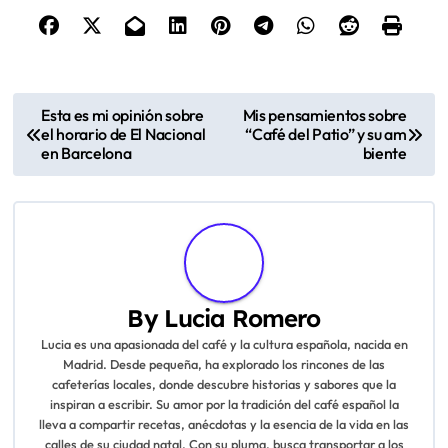
Clientes
Variados y amigables
Servicio
Atento y profesional
Deliciosa, especialmente la
Comida
tarta de queso
P
Esta es mi opinión sobre
Mis pensamientos sobre
el horario de El Nacional
“Café del Patio” y su am
o
en Barcelona
biente
s