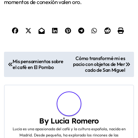
momentos de conexión valen oro.
P
Cómo transformé mi es
Mis pensamientos sobre
pacio con objetos de Mer
o
el café en El Pombo
cado de San Miguel
s
t
n
a
By
Lucia Romero
Lucia es una apasionada del café y la cultura española, nacida en
v
Madrid. Desde pequeña, ha explorado los rincones de las