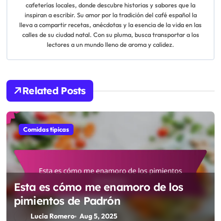
cafeterías locales, donde descubre historias y sabores que la
i
inspiran a escribir. Su amor por la tradición del café español la
lleva a compartir recetas, anécdotas y la esencia de la vida en las
g
calles de su ciudad natal. Con su pluma, busca transportar a los
lectores a un mundo lleno de aroma y calidez.
a
t
i
Related Posts
o
n
Comidas típicas
Esta es cómo me enamoro de los
pimientos de Padrón
Lucia Romero
Aug 5, 2025