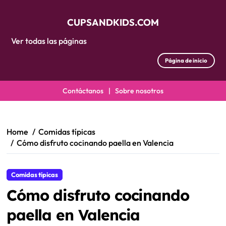
CUPSANDKIDS.COM
Ver todas las páginas
Página de inicio
Contáctanos
|
Sobre nosotros
Skip
to
content
Home
Comidas típicas
Cómo disfruto cocinando paella en Valencia
Comidas típicas
Cómo disfruto cocinando
paella en Valencia