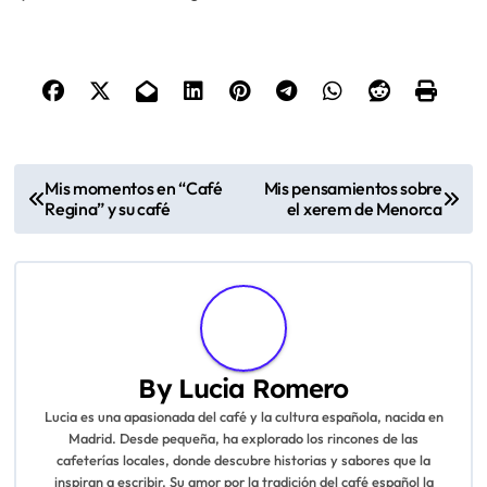
P
Mis momentos en “Café
Mis pensamientos sobre
Regina” y su café
el xerem de Menorca
o
s
t
n
By
Lucia Romero
a
Lucia es una apasionada del café y la cultura española, nacida en
Madrid. Desde pequeña, ha explorado los rincones de las
v
cafeterías locales, donde descubre historias y sabores que la
inspiran a escribir. Su amor por la tradición del café español la