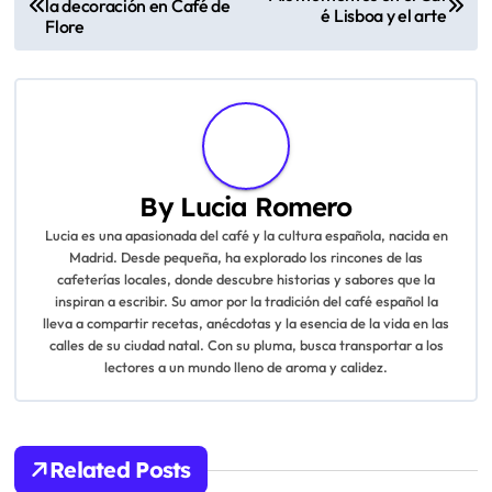
compartida?
P
Mis pensamientos sobre
Mis momentos en el Caf
la decoración en Café de
o
é Lisboa y el arte
Flore
s
t
n
a
By
Lucia Romero
Lucia es una apasionada del café y la cultura española, nacida en