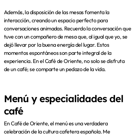
Las paredes majestuosas, adornadas con arte y muebles
de madera, me recordaron a los cafés de antaño, donde
cada detalle cuenta una historia. Sentarse junto a la
ventana me permitió observar la vida madrileña
mientras sorbía mi café, sintiendo una conexión
profunda con la ciudad. La luz que entra durante el día
baña el lugar en un resplandor dorado, añadiendo un
toque casi mágico a cada visita.
Además, la disposición de las mesas fomenta la
interacción, creando un espacio perfecto para
conversaciones animadas. Recuerdo la conversación que
tuve con un compañero de mesa que, al igual que yo, se
dejó llevar por la buena energía del lugar. Estos
momentos espontáneos son parte integral de la
experiencia. En el Café de Oriente, no solo se disfruta