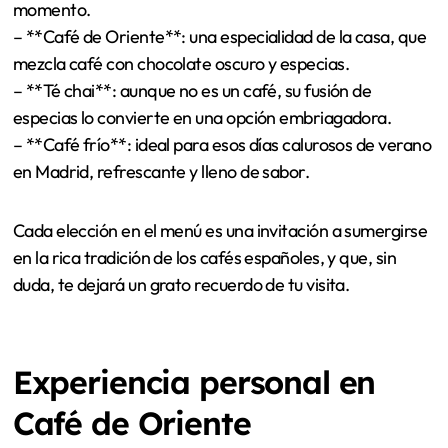
seleccionados de distintas regiones del mundo aportan
una variedad de matices que encantan el paladar. Aquí
tienes algunas de las opciones más recomendadas:
– **Café con leche**: un clásico reconfortante con una
textura cremosa.
– **Café bombón**: una deliciosa mezcla de café
expreso y leche condensada que endulza cualquier
momento.
– **Café de Oriente**: una especialidad de la casa, que
mezcla café con chocolate oscuro y especias.
– **Té chai**: aunque no es un café, su fusión de
especias lo convierte en una opción embriagadora.
– **Café frío**: ideal para esos días calurosos de verano
en Madrid, refrescante y lleno de sabor.