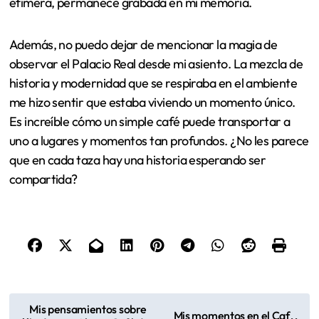
la esencia de nuestras vidas.
Recuerdo que me senté en una mesa junto a una
ventana, mirando cómo pasaba la gente. Hubo una
conversación espontánea con un local que también
saboreaba su café, y esa conexión humana me hizo
reflexionar sobre cómo el café serve de puente entre
desconocidos. Fue una de esas charlas que, aunque
efímera, permanece grabada en mi memoria.
Además, no puedo dejar de mencionar la magia de
observar el Palacio Real desde mi asiento. La mezcla de
historia y modernidad que se respiraba en el ambiente
me hizo sentir que estaba viviendo un momento único.
Es increíble cómo un simple café puede transportar a
uno a lugares y momentos tan profundos. ¿No les parece
que en cada taza hay una historia esperando ser