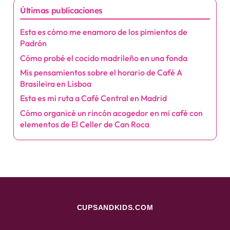
Ambientes y decoraciones
(17)
Bebidas populares
(20)
Cafés tradicionales
(16)
Comidas típicas
(16)
Horarios de apertura
(12)
Influencia social
(13)
Últimas publicaciones
Esta es cómo me enamoro de los pimientos de
Padrón
Cómo probé el cocido madrileño en una fonda
Mis pensamientos sobre el horario de Café A
Brasileira en Lisboa
Esta es mi ruta a Café Central en Madrid
Cómo organicé un rincón acogedor en mi café con