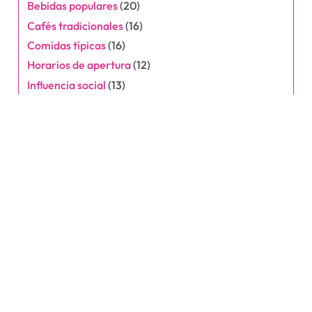
Bebidas populares
(20)
Cafés tradicionales
(16)
Comidas típicas
(16)
Horarios de apertura
(12)
Influencia social
(13)
Últimas publicaciones
Esta es cómo me enamoro de los pimientos de
Padrón
Cómo probé el cocido madrileño en una fonda
Mis pensamientos sobre el horario de Café A
Brasileira en Lisboa
Esta es mi ruta a Café Central en Madrid
Cómo organicé un rincón acogedor en mi café con
elementos de El Celler de Can Roca