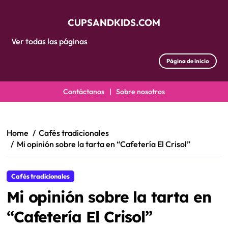
CUPSANDKIDS.COM
Ver todas las páginas
Página de inicio
Contáctanos
|
Sobre nosotros
Skip
to
content
Home
Cafés tradicionales
Mi opinión sobre la tarta en “Cafetería El Crisol”
Cafés tradicionales
Mi opinión sobre la tarta en
“Cafetería El Crisol”