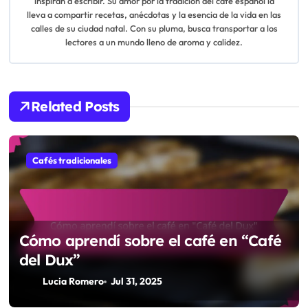
inspiran a escribir. Su amor por la tradición del café español la
i
lleva a compartir recetas, anécdotas y la esencia de la vida en las
calles de su ciudad natal. Con su pluma, busca transportar a los
g
lectores a un mundo lleno de aroma y calidez.
a
t
Related Posts
i
o
Cafés tradicionales
n
Cómo aprendí sobre el café en “Café
del Dux”
Lucia Romero
Jul 31, 2025