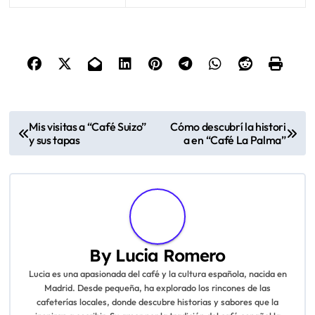
P
Mis visitas a “Café Suizo”
Cómo descubrí la histori
y sus tapas
a en “Café La Palma”
o
s
t
n
By
Lucia Romero
a
Lucia es una apasionada del café y la cultura española, nacida en
Madrid. Desde pequeña, ha explorado los rincones de las
v
cafeterías locales, donde descubre historias y sabores que la