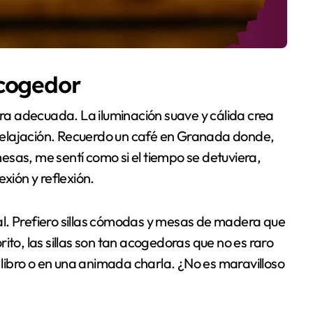
acogedor
a adecuada. La iluminación suave y cálida crea
a relajación. Recuerdo un café en Granada donde,
 mesas, me sentí como si el tiempo se detuviera,
ión y reflexión.
l. Prefiero sillas cómodas y mesas de madera que
ito, las sillas son tan acogedoras que no es raro
n libro o en una animada charla. ¿No es maravilloso