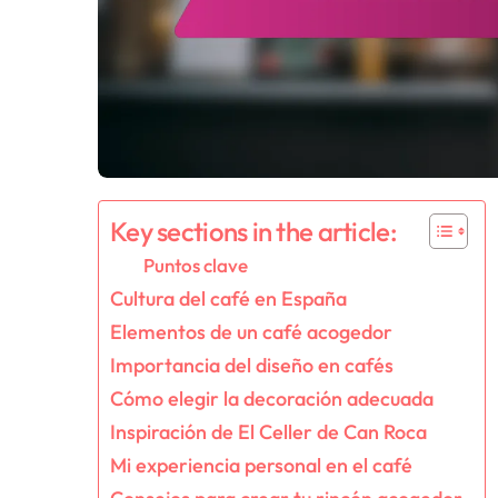
Key sections in the article:
Puntos clave
Cultura del café en España
Elementos de un café acogedor
Importancia del diseño en cafés
Cómo elegir la decoración adecuada
Inspiración de El Celler de Can Roca
Mi experiencia personal en el café