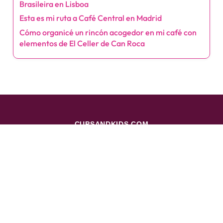
Brasileira en Lisboa
Esta es mi ruta a Café Central en Madrid
Cómo organicé un rincón acogedor en mi café con
elementos de El Celler de Can Roca
CUPSANDKIDS.COM
ENLACES RÁPIDOS
Inicio
Política de privacidad
Términos & Conditions
Contáctanos