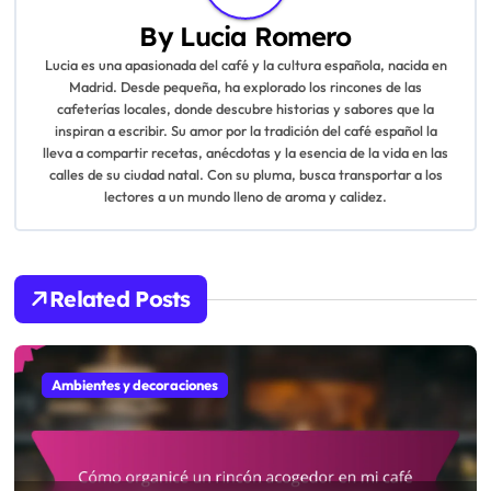
a
By
Lucia Romero
Lucia es una apasionada del café y la cultura española, nacida en
v
Madrid. Desde pequeña, ha explorado los rincones de las
cafeterías locales, donde descubre historias y sabores que la
i
inspiran a escribir. Su amor por la tradición del café español la
lleva a compartir recetas, anécdotas y la esencia de la vida en las
g
calles de su ciudad natal. Con su pluma, busca transportar a los
lectores a un mundo lleno de aroma y calidez.
a
t
i
Related Posts
o
n
Ambientes y decoraciones