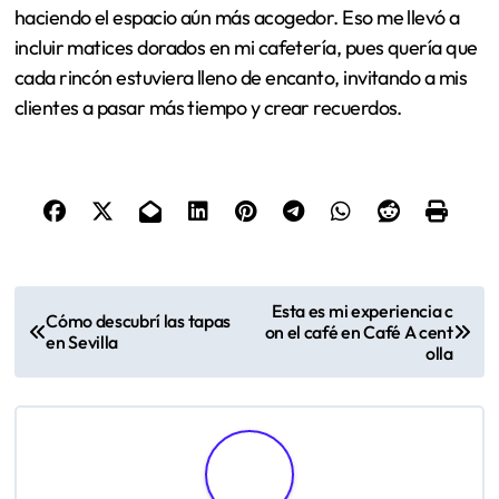
haciendo el espacio aún más acogedor. Eso me llevó a
incluir matices dorados en mi cafetería, pues quería que
cada rincón estuviera lleno de encanto, invitando a mis
clientes a pasar más tiempo y crear recuerdos.
P
Esta es mi experiencia c
Cómo descubrí las tapas
on el café en Café A cent
o
en Sevilla
olla
s
t
n