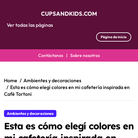
CUPSANDKIDS.COM
Ver todas las páginas
Página de inicio
Contáctanos
|
Sobre nosotros
Skip
to
content
Home
Ambientes y decoraciones
Esta es cómo elegí colores en mi cafetería inspirada en
Café Tortoni
Ambientes y decoraciones
Esta es cómo elegí colores en
mi cafetería inspirada en