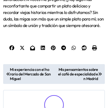
reconfortante que compartir un plato delicioso y
recordar viejas historias mientras lo disfrutamos? Sin
duda, las migas son más que un simple plato para mí; son
un símbolo de unión y tradición que siempre atesoraré.
P
Mi experiencia con el ho
Mis pensamientos sobre
rario del Mercado de San
el café de especialidad e
o
Miguel
n Madrid
s
t