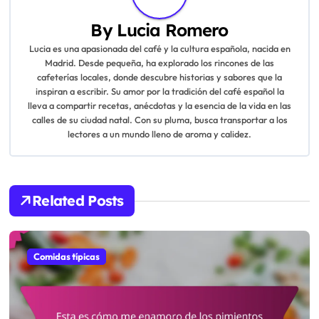
n
a
By
Lucia Romero
Lucia es una apasionada del café y la cultura española, nacida en
v
Madrid. Desde pequeña, ha explorado los rincones de las
cafeterías locales, donde descubre historias y sabores que la
i
inspiran a escribir. Su amor por la tradición del café español la
lleva a compartir recetas, anécdotas y la esencia de la vida en las
g
calles de su ciudad natal. Con su pluma, busca transportar a los
lectores a un mundo lleno de aroma y calidez.
a
t
i
Related Posts
o
n
Comidas típicas