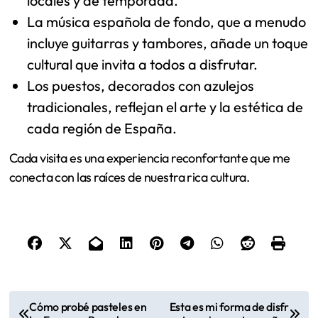
locales y de temporada.
La música española de fondo, que a menudo
incluye guitarras y tambores, añade un toque
cultural que invita a todos a disfrutar.
Los puestos, decorados con azulejos
tradicionales, reflejan el arte y la estética de
cada región de España.
Cada visita es una experiencia reconfortante que me
conecta con las raíces de nuestra rica cultura.
P
Cómo probé pasteles en
Esta es mi forma de disfr