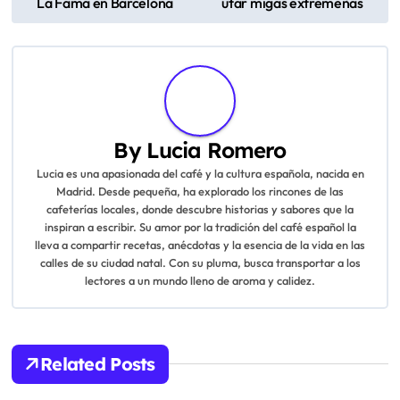
La Fama en Barcelona
utar migas extremeñas
o
s
t
n
By
Lucia Romero
a
Lucia es una apasionada del café y la cultura española, nacida en
Madrid. Desde pequeña, ha explorado los rincones de las
v
cafeterías locales, donde descubre historias y sabores que la
inspiran a escribir. Su amor por la tradición del café español la
i
lleva a compartir recetas, anécdotas y la esencia de la vida en las
calles de su ciudad natal. Con su pluma, busca transportar a los
g
lectores a un mundo lleno de aroma y calidez.
a
t
Related Posts
i